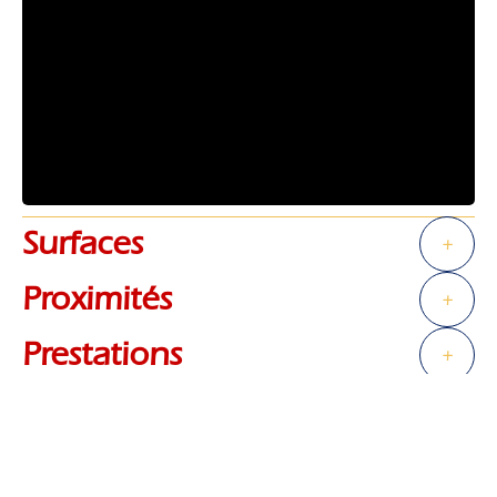
Surfaces
+
Proximités
+
Prestations
+
Règlementation
+
Efficacité énergétique
+