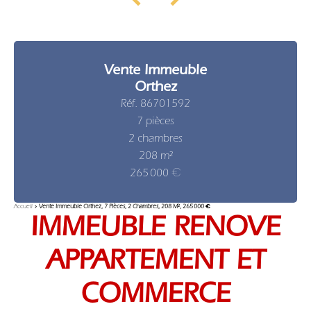
Vente Immeuble
Orthez
Réf. 86701592
7 pièces
2 chambres
208 m²
265 000 €
Accueil
Vente Immeuble Orthez, 7 Pièces, 2 Chambres, 208 M², 265 000 €
IMMEUBLE RENOVE
APPARTEMENT ET
COMMERCE