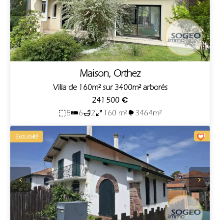
Maison, Orthez
Villa de 160m² sur 3400m² arborés
241 500 €
8
6
2
160 m²
3464m²
Exclusivité