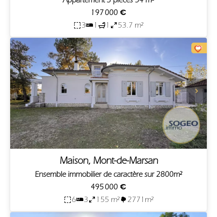
Appartement 3 pièces 54 m²
197 000 €
3
1
1
53.7 m²
Maison, Mont-de-Marsan
Ensemble immobilier de caractère sur 2800m²
495 000 €
6
3
155 m²
2771m²