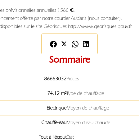
es prévisionnelles annuelles 1560 €.
ncement offerte par notre courtier Audaris (nous consulter).
 disponibles sur le site Géorisques http://www.georisques.gouv.fr
Sommaire
86663032
Pièces
74.12 m²
Type de chauffage
Electrique
Moyen de chauffage
Chauffe-eau
Moyen d'eau chaude
Tout à l'égout
État