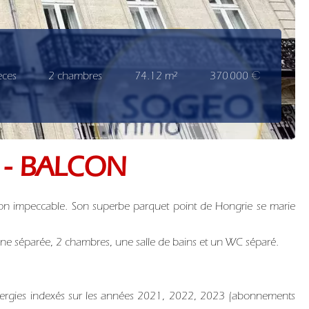
èces
2 chambres
74.12 m²
370 000 €
 - BALCON
tion impeccable. Son superbe parquet point de Hongrie se marie
ine séparée, 2 chambres, une salle de bains et un WC séparé.
énergies indexés sur les années 2021, 2022, 2023 (abonnements