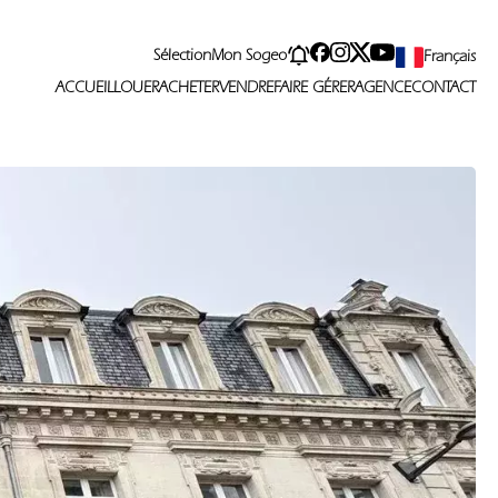
Sélection
Mon Sogeo
Français
ACCUEIL
LOUER
ACHETER
VENDRE
FAIRE GÉRER
AGENCE
CONTACT