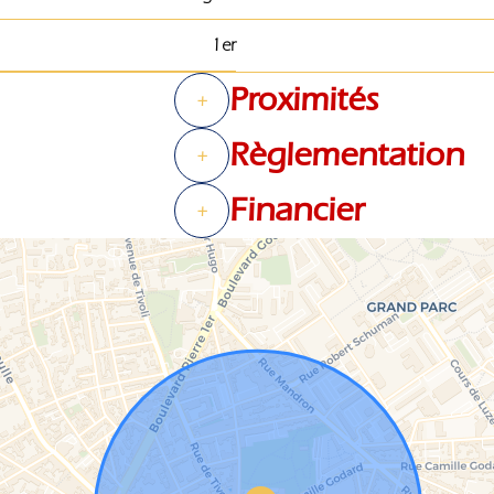
1er
Proximités
+
Règlementation
+
Financier
+