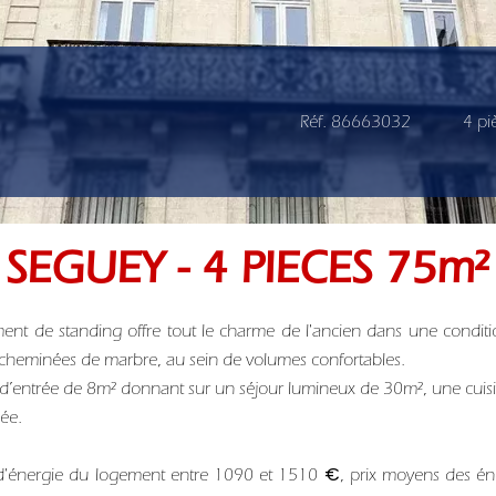
Réf. 86663032
4 pi
 SEGUEY - 4 PIECES 75m²
ment de standing offre tout le charme de l'ancien dans une condi
cheminées de marbre, au sein de volumes confortables.
e d’entrée de 8m² donnant sur un séjour lumineux de 30m², une cuis
gée.
els d'énergie du logement entre 1090 et 1510 €, prix moyens des 