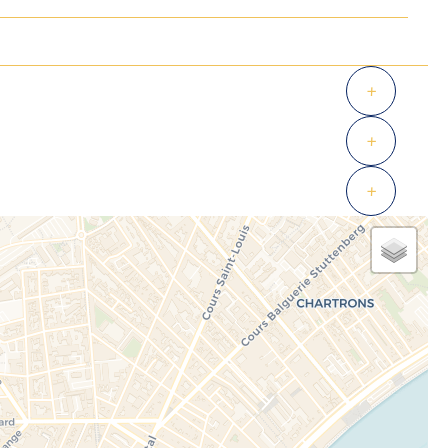
+
+
+